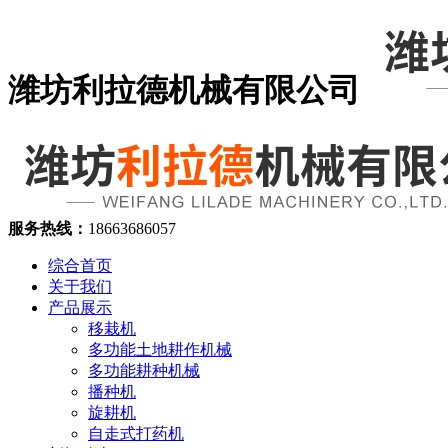
潍坊利拉德机械有限公司
服务热线：
18663686057
综合首页
关于我们
产品展示
移栽机
多功能土地耕作机械
多功能耕种机械
播种机
旋耕机
自走式打药机