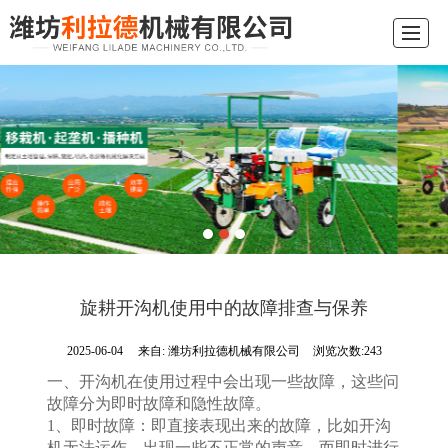
综合首页
关于我们
产品展示
新闻动态
应用现场
行业常识
留言反馈
联系我们
旋耕开沟机使用中的故障排查与保养
2025-06-04
来自:
潍坊利拉德机械有限公司
浏览次数:243
一、开沟机在使用过程中会出现一些故障，这些问
故障分为即时故障和隐性故障。
1、即时故障：即直接表现出来的故障，比如开沟
机无法运作，出现一些不正常的声音，而即时进行