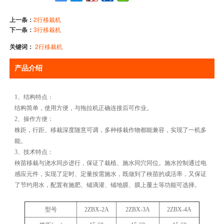
上一条：
2行移栽机
下一条：
3行移栽机
关键词：
2行移栽机
产品介绍
1、结构特点：
结构简单，使用方便，与拖拉机正确连接后可作业。
2、操作方便：
株距，行距、移栽深度随意可调，多种移栽作物都能兼容，实现了一机多
能。
3、技术特点：
秧苗移栽与浇水同步进行，保证了栽植、施水同穴同位。施水控制通过电
感应元件，实现了定时、定量按需施水，既做到了秧苗的成活率，又保证
了节约用水，配置有施肥、铺滴灌、铺地膜、膜上覆土等功能可选择。
型号
2ZBX-2A
2ZBX-3A
2ZBX-4A