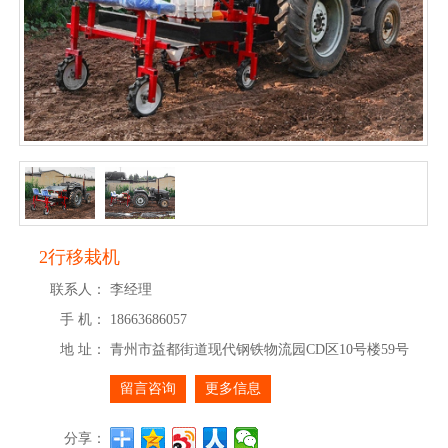
2行移栽机
联系人：
李经理
手 机：
18663686057
地 址：
青州市益都街道现代钢铁物流园CD区10号楼59号
留言咨询
更多信息
分享：