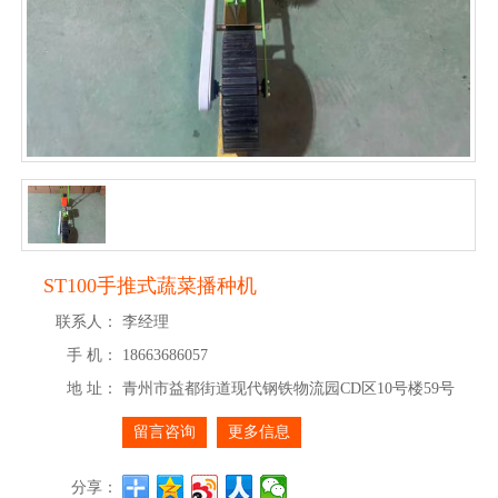
ST100手推式蔬菜播种机
联系人：
李经理
手 机：
18663686057
地 址：
青州市益都街道现代钢铁物流园CD区10号楼59号
留言咨询
更多信息
分享：