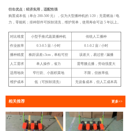
衍生优点：经济实用，适配性强
购置成本低（单台 200-500 元），仅为大型播种机的 1/20；无需燃油 / 电
力，零能耗；排种部件可拆卸清洗，维护简单，使用寿命可达 5 年以上。
对比维度
小型手推式蔬菜播种机
传统人工播种
作业效率
0.3-0.5 亩 / 小时
0.1-0.2 亩 / 小时
播种精度
株距误差≤3cm，单粒可控
误差大，易过密 / 漏播
人工需求
单人操作，省力
需弯腰点播，劳动强度大
适用地块
窄行距、小面积菜地
不限，但效率低
维护成本
低（可拆卸清洗）
无设备成本，但人工成本高
相关推荐
更多>>