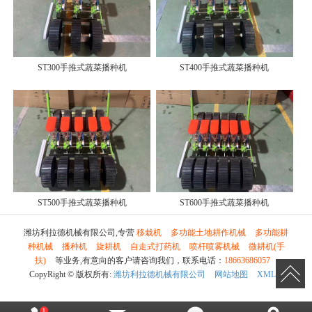
ST300手推式蔬菜播种机
ST400手推式蔬菜播种机
ST500手推式蔬菜播种机
ST600手推式蔬菜播种机
潍坊利拉德机械有限公司,专营
移栽机
多功能土地耕作机械
多功能耕
种机械
播种机
旋耕机
自走式打药机
喷杆喷雾机械
微耕机(手
扶)
等业务,有意向的客户请咨询我们，联系电话：
18663686057
CopyRight © 版权所有:
潍坊利拉德机械有限公司
网站地图
XML