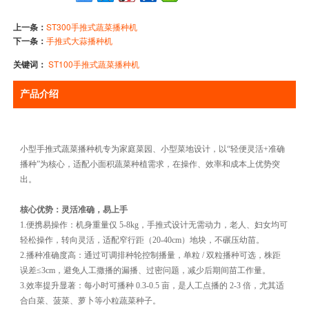
上一条：
ST300手推式蔬菜播种机
下一条：
手推式大蒜播种机
关键词：
ST100手推式蔬菜播种机
产品介绍
小型手推式蔬菜播种机专为家庭菜园、小型菜地设计，以“轻便灵活+准确
播种”为核心，适配小面积蔬菜种植需求，在操作、效率和成本上优势突
出。
核心优势：灵活准确，易上手
1.便携易操作：机身重量仅 5-8kg，手推式设计无需动力，老人、妇女均可
轻松操作，转向灵活，适配窄行距（20-40cm）地块，不碾压幼苗。
2.播种准确度高：通过可调排种轮控制播量，单粒 / 双粒播种可选，株距
误差≤3cm，避免人工撒播的漏播、过密问题，减少后期间苗工作量。
3.效率提升显著：每小时可播种 0.3-0.5 亩，是人工点播的 2-3 倍，尤其适
合白菜、菠菜、萝卜等小粒蔬菜种子。